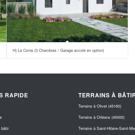
H) La Conie (3 Chambres / Garage accolé en option)
S RAPIDE
TERRAINS À BÂTI
Terrains à Olivet (45160)
e
Terrains à Orléans (45000)
bâtir
Terrains à Saint-Hilaire-Saint-M