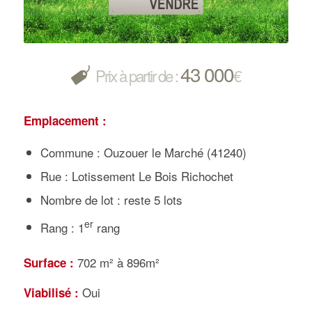
43 000
Prix à partir de :
€
Emplacement :
Commune : Ouzouer le Marché (41240)
Rue : Lotissement Le Bois Richochet
Nombre de lot : reste 5 lots
er
Rang : 1
rang
702 m² à 896m²
Surface :
Oui
Viabilisé :