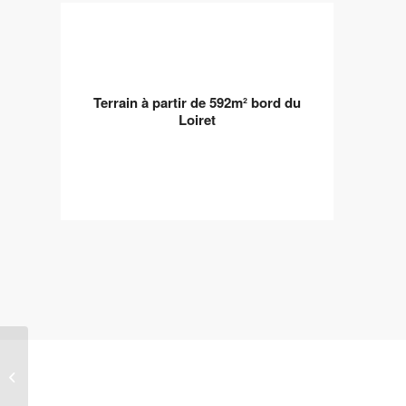
Terrain à partir de 592m² bord du
Loiret
Terrain de 300m² à 465m² à Semoy