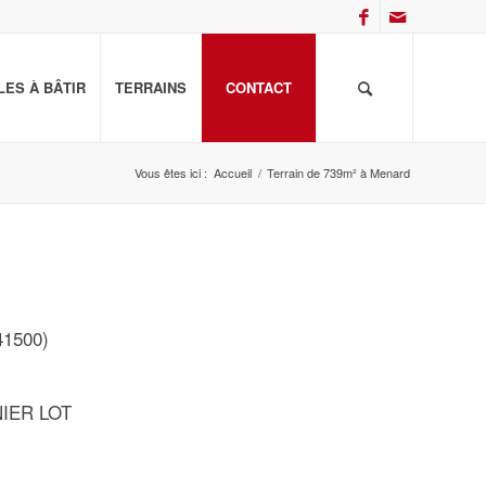
ES À BÂTIR
TERRAINS
CONTACT
Vous êtes ici :
Accueil
/
Terrain de 739m² à Menard
41500)
NIER LOT