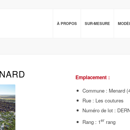
À PROPOS
SUR-MESURE
MODÈL
ENARD
Emplacement :
Commune : Menard (
Rue : Les coutures
Numéro de lot : DER
er
Rang : 1
rang