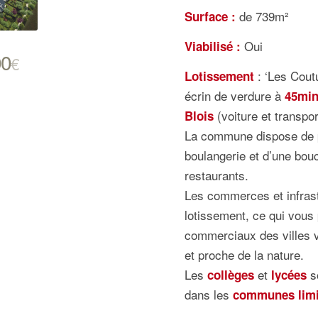
de 739m²
Surface :
Oui
Viabilisé :
00
€
: ‘Les Coutu
Lotissement
écrin de verdure à
45min
(voiture et transpor
Blois
La commune dispose de pl
boulangerie et d’une bouc
restaurants.
Les commerces et infras
lotissement, ce qui vous
commerciaux des villes vo
et proche de la nature.
Les
et
s
collèges
lycées
dans les
communes limit