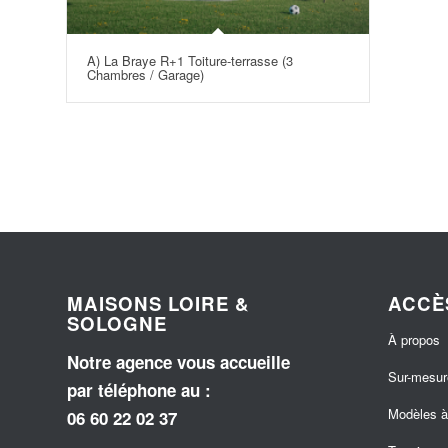
A) La Braye R+1 Toiture-terrasse (3
Chambres / Garage)
MAISONS LOIRE &
ACCÈ
SOLOGNE
À propos
Notre agence vous accueille
Sur-mesur
par téléphone au
:
Modèles à 
06 60 22 02 37