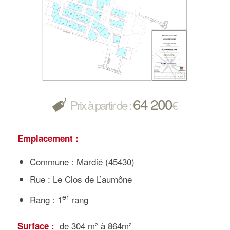
64 200
Prix à partir de :
€
Emplacement :
Commune : Mardié (45430)
Rue : Le Clos de L’aumône
er
Rang : 1
rang
de 304 m² à 864m²
Surface :