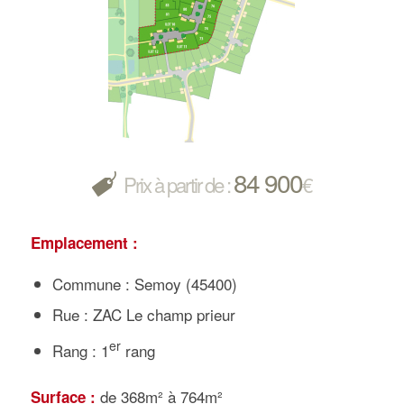
84 900
Prix à partir de :
€
Emplacement :
Commune : Semoy (45400)
Rue : ZAC Le champ prieur
er
Rang : 1
rang
de 368m² à 764m²
Surface :